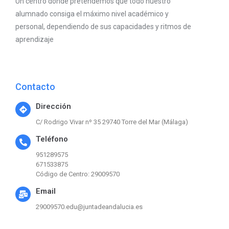
Un centro donde pretendemos que todo nuestro
alumnado consiga el máximo nivel académico y
personal, dependiendo de sus capacidades y ritmos de
aprendizaje
Contacto
Dirección
C/ Rodrigo Vivar nº 35 29740 Torre del Mar (Málaga)
Teléfono
951289575
671533875
Código de Centro: 29009570
Email
29009570.edu@juntadeandalucia.es