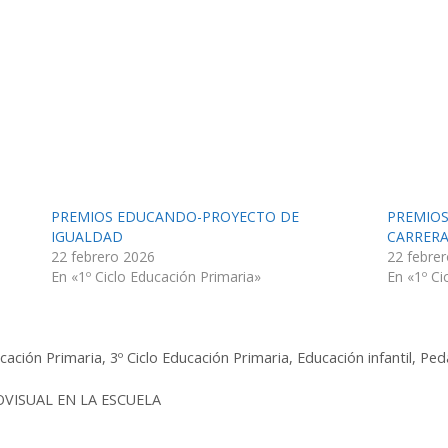
PREMIOS EDUCANDO-PROYECTO DE
PREMIOS
IGUALDAD
CARRERA
22 febrero 2026
22 febre
En «1º Ciclo Educación Primaria»
En «1º Ci
ucación Primaria
,
3º Ciclo Educación Primaria
,
Educación infantil
,
Peda
OVISUAL EN LA ESCUELA