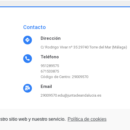
Contacto
Dirección
C/ Rodrigo Vivar nº 35 29740 Torre del Mar (Málaga)
Teléfono
951289575
671533875
Código de Centro: 29009570
Email
29009570.edu@juntadeandalucia.es
tro sitio web y nuestro servicio.
Política de cookies