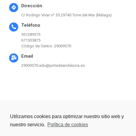
Dirección
C/ Rodrigo Vivar nº 35 29740 Torre del Mar (Málaga)
Teléfono
951289575
671533875
Código de Centro: 29009570
Email
29009570.edu@juntadeandalucia.es
Utilizamos cookies para optimizar nuestro sitio web y
Haz clic para aceptar las
nuestro servicio.
Política de cookies
cookies de marketing y
activar este contenido