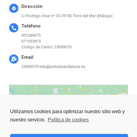
Dirección
C/ Rodrigo Vivar nº 35 29740 Torre del Mar (Málaga)
Teléfono
951289575
671533875
Código de Centro: 29009570
Email
29009570.edu@juntadeandalucia.es
Utilizamos cookies para optimizar nuestro sitio web y
nuestro servicio.
Política de cookies
Haz clic para aceptar las
cookies de marketing y
activar este contenido