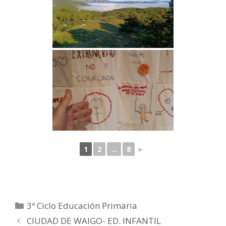
1
2
...
8
►
3º Ciclo Educación Primaria
CIUDAD DE WAIGO- ED. INFANTIL