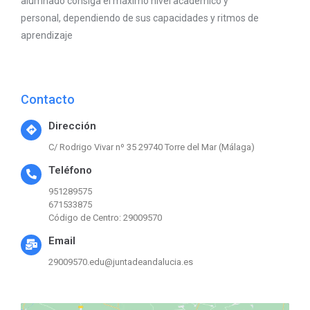
alumnado consiga el máximo nivel académico y
personal, dependiendo de sus capacidades y ritmos de
aprendizaje
Contacto
Dirección
C/ Rodrigo Vivar nº 35 29740 Torre del Mar (Málaga)
Teléfono
951289575
671533875
Código de Centro: 29009570
Email
29009570.edu@juntadeandalucia.es