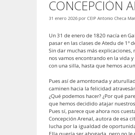
CONCEPCIÓN A
31 enero 2026
por
CEIP Antonio Checa Mar
Un 31 de enero de 1820 nacía en G
pasar en las clases de Atedu de 1º d
Sin dar muchas más explicaciones, 
nos vamos encontrando en la vida 
con una silla, hasta que hemos acumu
Pues así de amontonada y aturulla
caminen hacia la felicidad atravesá
¿Qué podemos hacer? ¿Por qué parece
que hemos decidido atajar nuestros p
Pues sí, parece que ahora nos cuest
Concepción Arenal, autora de esa ci
lucha por la igualdad de oportunid
Ella quería ser abogada, pero no le d