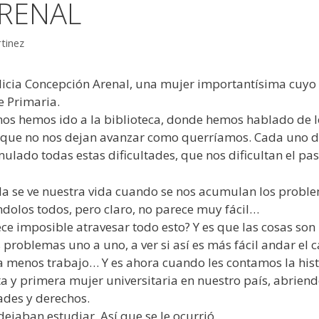
RENAL
tinez
alicia Concepción Arenal, una mujer importantísima cu
e Primaria.
nos hemos ido a la biblioteca, donde hemos hablado de
y que no nos dejan avanzar como querríamos. Cada uno d
lado todas estas dificultades, que nos dificultan el paso
da se ve nuestra vida cuando se nos acumulan los probl
ndolos todos, pero claro, no parece muy fácil…
 imposible atravesar todo esto? Y es que las cosas son 
roblemas uno a uno, a ver si así es más fácil andar el c
a menos trabajo… Y es ahora cuando les contamos la hist
ta y primera mujer universitaria en nuestro país, abrien
ades y derechos.
ejaban estudiar. Así que se le ocurrió..