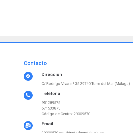
Contacto
Dirección
C/ Rodrigo Vivar nº 35 29740 Torre del Mar (Málaga)
Teléfono
951289575
671533875
Código de Centro: 29009570
Email
29009570.edu@juntadeandalucia.es