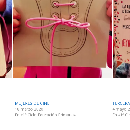
MUJERES DE CINE
TERCERA
18 marzo 2026
4 mayo 
En «1º Ciclo Educación Primaria»
En «1º Ci