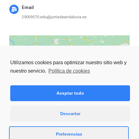
Email
29009570.edu@juntadeandalucia.es
Utilizamos cookies para optimizar nuestro sitio web y
nuestro servicio.
Política de cookies
Haz clic para aceptar las
cookies de marketing y
activar este contenido
Aceptar todo
Descartar
Preferencias