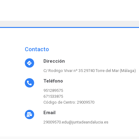
Contacto
Dirección
C/ Rodrigo Vivar nº 35 29740 Torre del Mar (Málaga)
Teléfono
951289575
671533875
Código de Centro: 29009570
Email
29009570.edu@juntadeandalucia.es